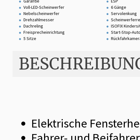
Garantie
ESP
Voll-LED-Scheinwerfer
6 Gänge
Nebelscheinwerfer
Servolenkung
Drehzahlmesser
Scheinwerferre
Dachreling
ISOFIX Kinders
Freisprecheinrichtung
Start-Stop-Aut
5 Sitze
Rückfahrkamer
BESCHREIBUN
Elektrische Fensterhe
Fahrer- und Beifahrer