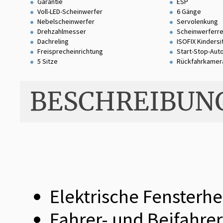
Garantie
ESP
Voll-LED-Scheinwerfer
6 Gänge
Nebelscheinwerfer
Servolenkung
Drehzahlmesser
Scheinwerferre
Dachreling
ISOFIX Kinders
Freisprecheinrichtung
Start-Stop-Aut
5 Sitze
Rückfahrkamer
BESCHREIBUN
Elektrische Fensterhe
Fahrer- und Beifahrer