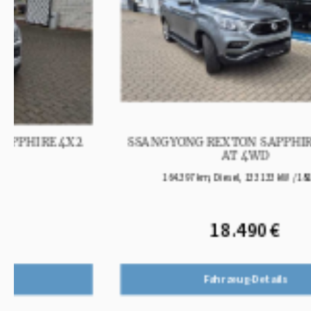
SSANGYONG REXTON SAPPHIRE 2.2 D 7
AT 4WD
164.397 km, Diesel, 133 133 kW / 181 PS,
18.490 €
Fahrzeug-Details