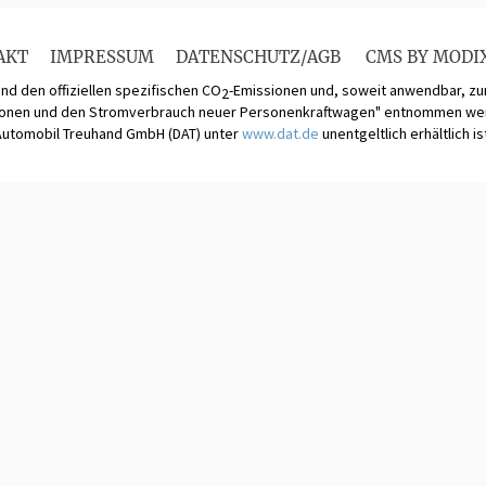
AKT
IMPRESSUM
DATENSCHUTZ/AGB
CMS BY MODI
und den offiziellen spezifischen CO
-Emissionen und, soweit anwendbar, 
2
ionen und den Stromverbrauch neuer Personenkraftwagen" entnommen werde
Automobil Treuhand GmbH (DAT) unter
www.dat.de
unentgeltlich erhältlich is