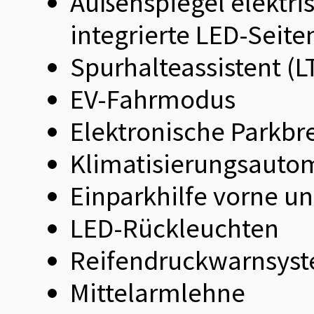
Außenspiegel elektris
integrierte LED-Seite
Spurhalteassistent (L
EV-Fahrmodus
Elektronische Parkbr
Klimatisierungsauto
Einparkhilfe vorne u
LED-Rückleuchten
Reifendruckwarnsys
Mittelarmlehne