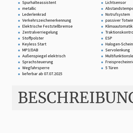
Spurhalteassistent
Lichtsensor
metallic
Abstandstemp
Lederlenkrad
Notrufsystem
Verkehrszeichenerkennung
passiver Totwi
Elektrische Feststellbremse
Klimaautomatik
Zentralverriegelung
Traktionskontro
Stoffpolster
ESP
Keyless Start
Halogen-Schei
MP3/DAB
Servolenkung
Außenspiegel elektrisch
Multifunktionsl
Sprachsteuerung
Freisprecheinr
Wegfahrsperre
5 Türen
lieferbar ab 07.07.2025
BESCHREIBUN