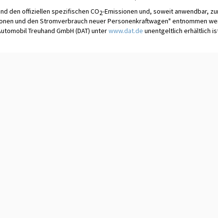
und den offiziellen spezifischen CO
-Emissionen und, soweit anwendbar, 
2
ionen und den Stromverbrauch neuer Personenkraftwagen" entnommen werde
Automobil Treuhand GmbH (DAT) unter
www.dat.de
unentgeltlich erhältlich is