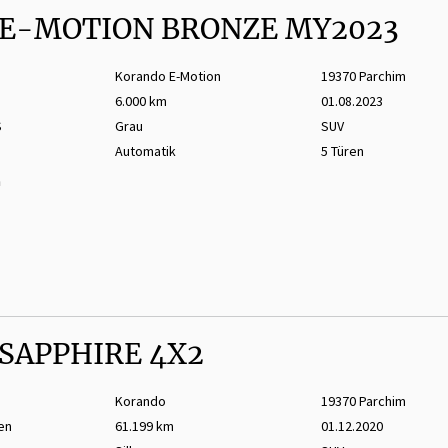
E-MOTION BRONZE MY2023
Korando E-Motion
19370 Parchim
6.000 km
01.08.2023
S
Grau
SUV
Automatik
5 Türen
m
SAPPHIRE 4X2
Korando
19370 Parchim
en
61.199 km
01.12.2020