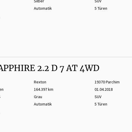
Silber
SUV
Automatik
5 Türen
m
PPHIRE 2.2 D 7 AT 4WD
Rexton
19370 Parchim
en
164.397 km
01.04.2018
S
Grau
SUV
Automatik
5 Türen
m