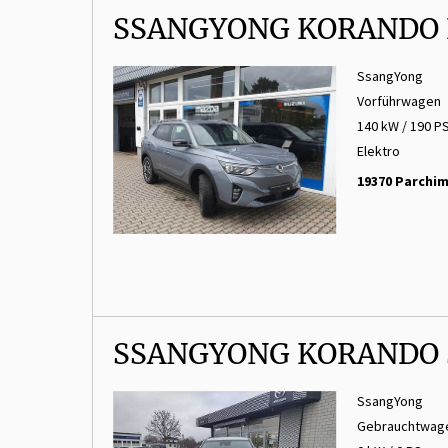
SSANGYONG KORANDO 
SsangYong
Vorführwagen
140 kW / 190 P
Elektro
19370 Parchi
SSANGYONG KORANDO 
SsangYong
Gebrauchtwag