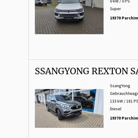
0 kW / 0 PS
Super
19370 Parchi
SSANGYONG REXTON SA
SsangYong
Gebrauchtwag
133 kW / 181 P
Diesel
19370 Parchi