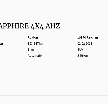
APPHIRE 4X4 AHZ
Rexton
19370 Parchim
en
163.847 km
01.02.2019
S
Blau
SUV
Automatik
5 Türen
m