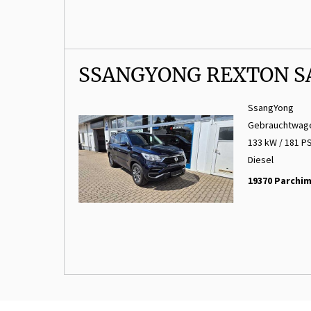
SSANGYONG REXTON S
SsangYong
Gebrauchtwag
133 kW / 181 P
Diesel
19370 Parchi