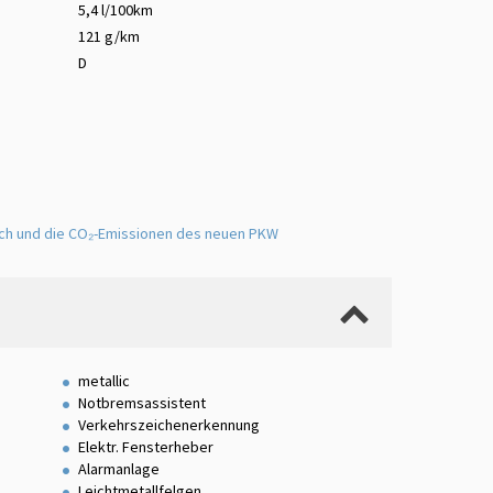
5,4 l/100km
121 g/km
D
uch und die CO₂-Emissionen des neuen PKW
metallic
Notbremsassistent
Verkehrszeichenerkennung
Elektr. Fensterheber
Alarmanlage
Leichtmetallfelgen