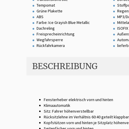
Tempomat
Stoffp
Grüne Plakette
Regen
ABS
MP3/D
Farbe: Ice Grayish Blue Metallic
Mittel
Dachreling
ISOFIX
Freisprecheinrichtung
Außens
Wegfahrsperre
Automa
Rückfahrkamera
liefer
BESCHREIBUNG
Fensterheber elektrisch vorn und hinten
Klimaautomatik
Sitz: Fahrer höhenverstellbar
Rücksitzlehne im Verhältnis 60:40 geteilt klappbar
Kopfstützen vorn und hinten je Sitzplatz höhenve
Seitenfächer vorn und hinten