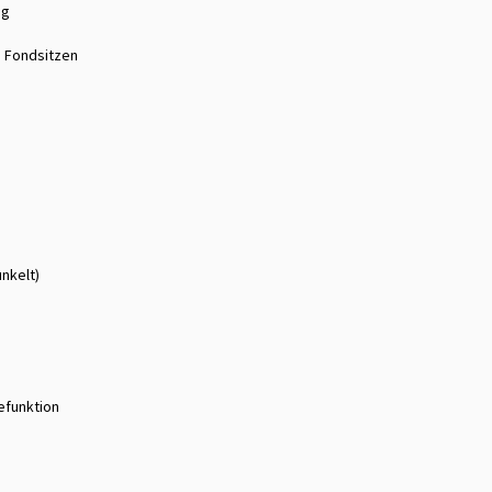
ng
n Fondsitzen
unkelt)
efunktion