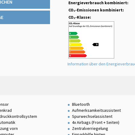
ICHEN
Energieverbrauch kombiniert:
CO₂-Emissionen kombiniert:
GE
CO₂-Klasse:
Information über den Energieverbra
ensor
Bluetooth
enkrad
Aufmerksamkeitsassistent
druckkontrollsystem
Spurwechselassistent
utomatik
4x Airbags (Front + Seiten)
izung vorn
Zentralverriegelung
omputer
Einparkhilfe hinten