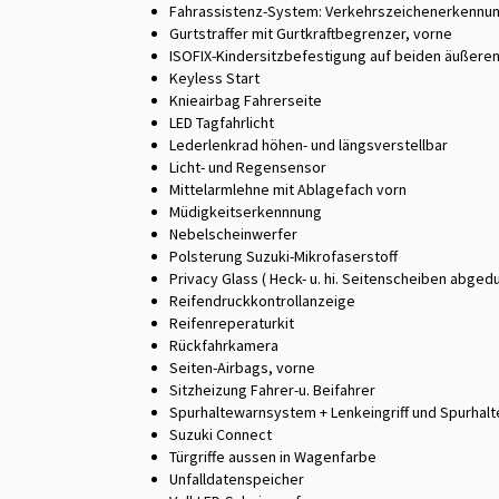
Fahrassistenz-System: Verkehrszeichenerkennu
Gurtstraffer mit Gurtkraftbegrenzer, vorne
ISOFIX-Kindersitzbefestigung auf beiden äußere
Keyless Start
Knieairbag Fahrerseite
LED Tagfahrlicht
Lederlenkrad höhen- und längsverstellbar
Licht- und Regensensor
Mittelarmlehne mit Ablagefach vorn
Müdigkeitserkennnung
Nebelscheinwerfer
Polsterung Suzuki-Mikrofaserstoff
Privacy Glass ( Heck- u. hi. Seitenscheiben abged
Reifendruckkontrollanzeige
Reifenreperaturkit
Rückfahrkamera
Seiten-Airbags, vorne
Sitzheizung Fahrer-u. Beifahrer
Spurhaltewarnsystem + Lenkeingriff und Spurhalt
Suzuki Connect
Türgriffe aussen in Wagenfarbe
Unfalldatenspeicher