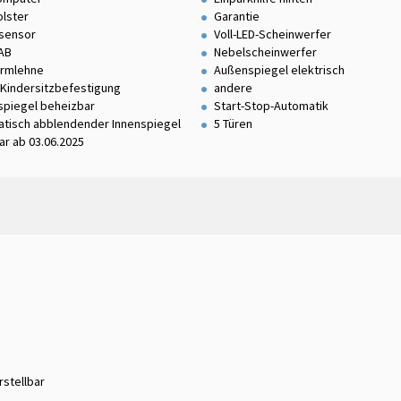
olster
Garantie
sensor
Voll-LED-Scheinwerfer
AB
Nebelscheinwerfer
armlehne
Außenspiegel elektrisch
 Kindersitzbefestigung
andere
piegel beheizbar
Start-Stop-Automatik
tisch abblendender Innenspiegel
5 Türen
bar ab 03.06.2025
rstellbar