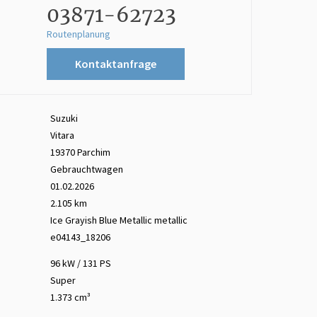
03871-62723
Routenplanung
Kontaktanfrage
Suzuki
Vitara
19370 Parchim
Gebrauchtwagen
01.02.2026
2.105 km
Ice Grayish Blue Metallic
metallic
e04143_18206
96 kW / 131 PS
Super
1.373 cm³