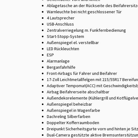
Ablagetasche an der Rückseite des Beifahrersit
Warnleuchte bei nicht geschlossener Tür
4 Lautsprecher
USB-Anschluss
Zentralverriegelung m. Funkfernbedienung
Start-Stopp-System
Außenspiegel el. verstellbar
LED Rückleuchten
ESP
Alarmanlage
Berganfahrhilfe
Front-Airbags für Fahrer und Beifahrer
17-Zoll Leichtmetallfelgen mit 215/55R17 Bereifu
Adaptiver Tempomat(ACC) mit Geschwindigkeits
Airbag Beifahrerseite abschaltbar
Außendekorelemente (Kühlergrill und Kotflügelve
Außenspiegel beheizbar
Außenspiegel in Wagenfarbe
Dachreling Silberfarben
Doppelter Kofferraumboden
Dreipunkt Sicherheitsgurte vorn und hinten je Sit
Dual-Camera gestützte aktive Bremsunterstützu