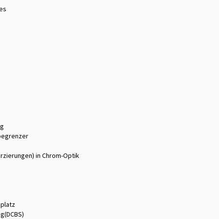
zes
ng
begrenzer
rzierungen) in Chrom-Optik
zplatz
ng(DCBS)