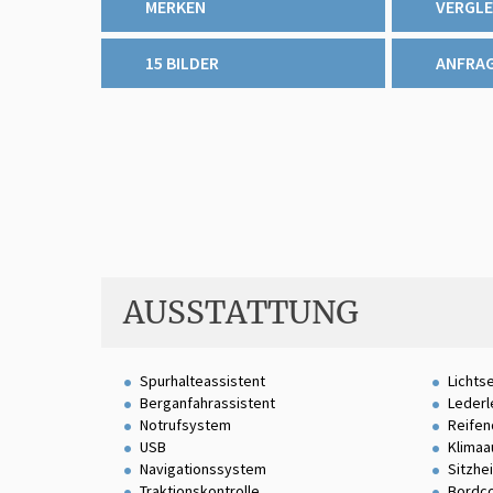
MERKEN
VERGLE
15 BILDER
ANFRA
AUSSTATTUNG
Spurhalteassistent
Lichts
Berganfahrassistent
Lederl
Notrufsystem
Reifen
USB
Klimaa
Navigationssystem
Sitzhe
Traktionskontrolle
Bordc