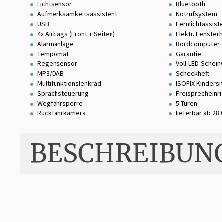
Lichtsensor
Bluetooth
Aufmerksamkeitsassistent
Notrufsystem
USB
Fernlichtassist
4x Airbags (Front + Seiten)
Elektr. Fenster
Alarmanlage
Bordcomputer
Tempomat
Garantie
Regensensor
Voll-LED-Schei
MP3/DAB
Scheckheft
Multifunktionslenkrad
ISOFIX Kinders
Sprachsteuerung
Freisprecheinr
Wegfahrsperre
5 Türen
Rückfahrkamera
lieferbar ab 28
BESCHREIBUN