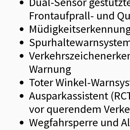
Dual-Sensor gestützt
Frontaufprall- und 
Müdigkeitserkennun
Spurhaltewarnsystem 
Verkehrszeichenerken
Warnung
Toter Winkel-Warnsy
Ausparkassistent (R
vor querendem Verkeh
Wegfahrsperre und A