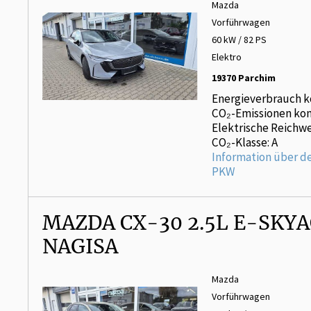
Mazda
Vorführwagen
60 kW / 82 PS
Elektro
19370 Parchim
Energieverbrauch k
CO₂-Emissionen kom
Elektrische Reichwe
CO₂-Klasse: A
Information über d
PKW
MAZDA CX-30 2.5L E-SKYA
NAGISA
Mazda
Vorführwagen