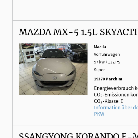
MAZDA MX-5 1.5L SKYACTI
Mazda
Vorführwagen
97 kW / 132 PS
Super
19370 Parchim
Energieverbrauch k
CO₂-Emissionen kom
CO₂-Klasse: E
Information über d
PKW
SSANGYONG KORANDO E-M