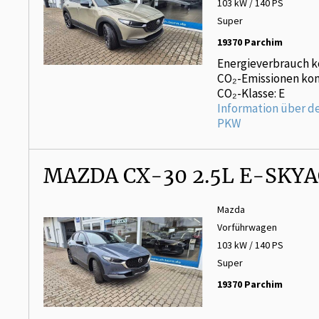
103 kW / 140 PS
Super
19370 Parchim
Energieverbrauch k
CO₂-Emissionen kom
CO₂-Klasse: E
Information über d
PKW
MAZDA CX-30 2.5L E-SKY
Mazda
Vorführwagen
103 kW / 140 PS
Super
19370 Parchim