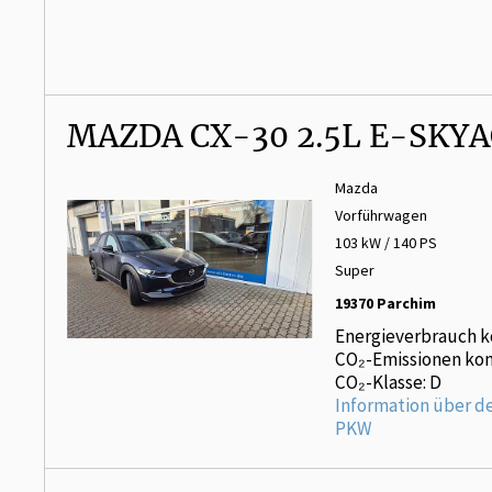
MAZDA CX-30 2.5L E-SKY
Mazda
Vorführwagen
103 kW / 140 PS
Super
19370 Parchim
Energieverbrauch k
CO₂-Emissionen kom
CO₂-Klasse: D
Information über d
PKW