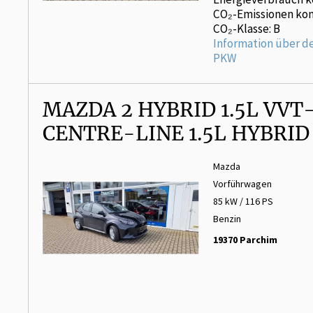
CO₂-Emissionen kom
CO₂-Klasse: B
Information über d
PKW
MAZDA 2 HYBRID 1.5L VVT-
CENTRE-LINE 1.5L HYBRID
Mazda
Vorführwagen
85 kW / 116 PS
Benzin
19370 Parchim