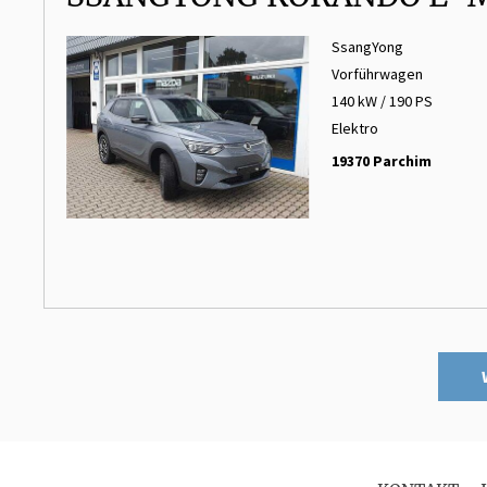
SsangYong
Vorführwagen
140 kW / 190 PS
Elektro
19370 Parchim