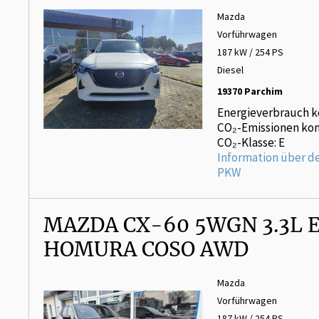
Mazda
Vorführwagen
187 kW / 254 PS
Diesel
19370 Parchim
Energieverbrauch k
CO₂-Emissionen kom
CO₂-Klasse: E
Information über d
PKW
MAZDA CX-60 5WGN 3.3L E
HOMURA COSO AWD
Mazda
Vorführwagen
187 kW / 254 PS