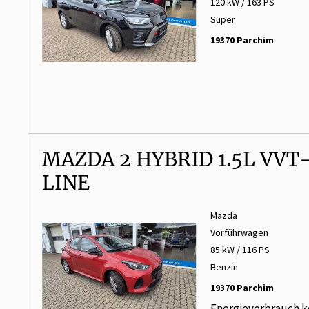
120 kW / 163 PS
Super
19370 Parchim
MAZDA 2 HYBRID 1.5L VVT-
LINE
Mazda
Vorführwagen
85 kW / 116 PS
Benzin
19370 Parchim
Energieverbrauch k