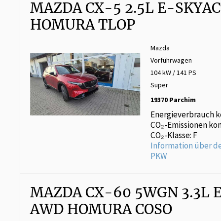
MAZDA CX-5 2.5L E-SKYAC
HOMURA TLOP
Mazda
Vorführwagen
104 kW / 141 PS
Super
19370 Parchim
Energieverbrauch k
CO₂-Emissionen kom
CO₂-Klasse: F
Information über d
PKW
MAZDA CX-60 5WGN 3.3L E
AWD HOMURA COSO