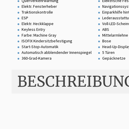
Querverkehrwarnung
Elektrische Fe
Elektr. Fensterheber
Navigationssy
Traktionskontrolle
Einparkhilfe hin
ESP
Lederausstatt
Elektr. Heckklappe
Voll-LED-Schei
Keyless Entry
ABS
Farbe: Machine Gray
Mittelarmlehne
ISOFIX Kindersitzbefestigung
Bose
Start-Stop-Automatik
Head-Up-Displa
Automatisch abblendender Innenspiegel
5 Türen
360-Grad-Kamera
Gepäcknetze
BESCHREIBUN