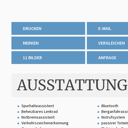
DRUCKEN
E-MAIL
MERKEN
VERGLEICHEN
11 BILDER
ANFRAGE
AUSSTATTUNG
Spurhalteassistent
Bluetooth
Beheizbares Lenkrad
Berganfahrassi
Notbremsassistent
Notrufsystem
Verkehrszeichenerkennung
passiver Totwi