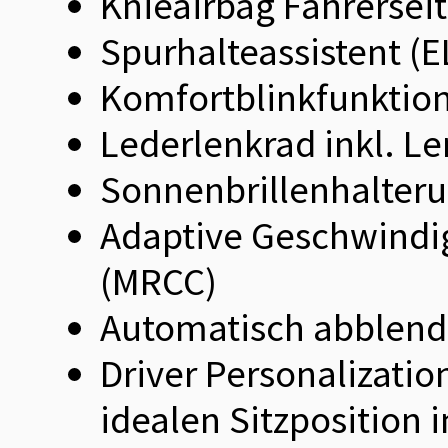
Knieairbag Fahrersei
Spurhalteassistent (
Komfortblinkfunktio
Lederlenkrad inkl. L
Sonnenbrillenhalter
Adaptive Geschwindig
(MRCC)
Automatisch abblende
Driver Personalizatio
idealen Sitzposition 