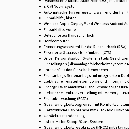
Dynamische Stabilitätskontrolle (DSC) mit Traktio
E-Call Notrufsystem
Automatische Türverriegelung während der Fahrt
Einparkhilfe, hinten
Wireless Apple Carplay® und Wireless Android Au
Einparkhilfe, vorne
Beleuchtetes Handschuhfach
Bordcomputer
Erinnerungsassistent für die Rücksitzbank (RSA)
Erweiterte Stauassistenzfunktion (CTS)
Driver Personalisation System mittels Gesichtse
Einstellungen (Klimaanlage/Sicherheitssystem etc
Enteiserfunktion für Scheibenwischer
Frontairbags Seitenairbags mit integriertem Kop
Elektrische Fensterheber, vorne und hinten, mit 
Frontgrill Wabenmuster Piano Schwarz Signature
Elektrische Lenkradverstellung mit Memory-Funk
Frontüberwachung (FCTA)
Geschwindigkeitsbegrenzer mit Komfortschaltu
Elektronische Parkbremse mit Auto-Hold Funktion
Gepäckraumabdeckung
i-stop: Motor Stopp-/Start-System
Geschwindigkeitsregelanlage (MRCC) mit Stauass