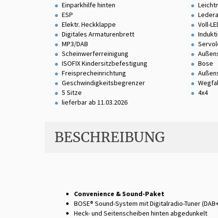
Einparkhilfe hinten
Leicht
ESP
Ledera
Elektr. Heckklappe
Voll-L
Digitales Armaturenbrett
Indukt
MP3/DAB
Servo
Scheinwerferreinigung
Außens
ISOFIX Kindersitzbefestigung
Bose
Freisprecheinrichtung
Außens
Geschwindigkeitsbegrenzer
Wegfa
5 Sitze
4x4
lieferbar ab 11.03.2026
BESCHREIBUNG
Convenience & Sound-Paket
BOSE® Sound-System mit Digitalradio-Tuner (DAB+
Heck- und Seitenscheiben hinten abgedunkelt