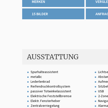
MERKEN
VERGLE
15 BILDER
ANFRA
AUSSTATTUNG
Spurhalteassistent
Lichts
metallic
Absta
Lederlenkrad
Aufmer
Reifendruckkontrollsystem
Sitzbe
passiver Totwinkelassistent
USB
Elektrische Feststellbremse
2-Zone
Elektr. Fensterheber
Naviga
Zentralverriegelung
Alarma