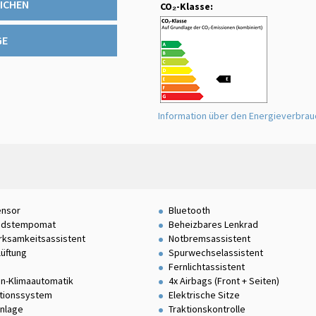
ICHEN
CO₂-Klasse:
GE
Information über den Energieverbra
ensor
Bluetooth
ndstempomat
Beheizbares Lenkrad
ksamkeitsassistent
Notbremsassistent
lüftung
Spurwechselassistent
Fernlichtassistent
n-Klimaautomatik
4x Airbags (Front + Seiten)
tionssystem
Elektrische Sitze
nlage
Traktionskontrolle