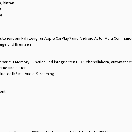
, hinten
g
s)
i stehendem Fahrzeug für Apple CarPlay® und Android Auto) Multi Comman
zeige und Bremsen
ppbar mit Memory-Funktion und integrierten LED-Seitenblinkern, automatisc
orne und hinten)
Bluetooth® mit Audio-Streaming
ment