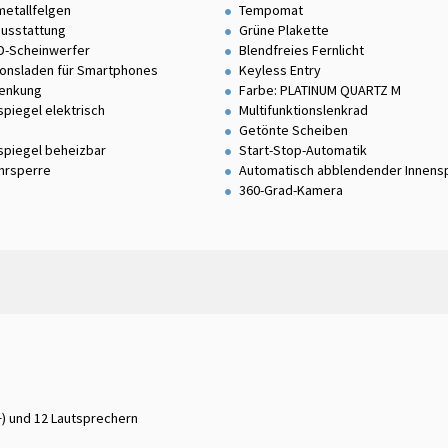
metallfelgen
Tempomat
usstattung
Grüne Plakette
ED-Scheinwerfer
Blendfreies Fernlicht
ionsladen für Smartphones
Keyless Entry
lenkung
Farbe: PLATINUM QUARTZ M
piegel elektrisch
Multifunktionslenkrad
Getönte Scheiben
piegel beheizbar
Start-Stop-Automatik
hrsperre
Automatisch abblendender Innens
360-Grad-Kamera
) und 12 Lautsprechern