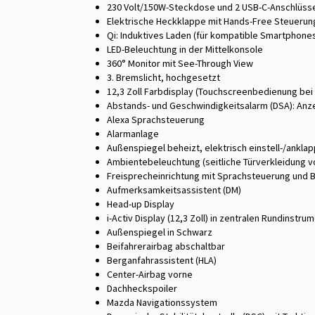
230 Volt/150W-Steckdose und 2 USB-C-Anschlüsse
Elektrische Heckklappe mit Hands-Free Steuerun
Qi: Induktives Laden (für kompatible Smartphone
LED-Beleuchtung in der Mittelkonsole
360° Monitor mit See-Through View
3. Bremslicht, hochgesetzt
12,3 Zoll Farbdisplay (Touchscreenbedienung be
Abstands- und Geschwindigkeitsalarm (DSA): An
Alexa Sprachsteuerung
Alarmanlage
Außenspiegel beheizt, elektrisch einstell-/ankla
Ambientebeleuchtung (seitliche Türverkleidung v
Freisprecheinrichtung mit Sprachsteuerung und 
Aufmerksamkeitsassistent (DM)
Head-up Display
i-Activ Display (12,3 Zoll) in zentralen Rundinstru
Außenspiegel in Schwarz
Beifahrerairbag abschaltbar
Berganfahrassistent (HLA)
Center-Airbag vorne
Dachheckspoiler
Mazda Navigationssystem