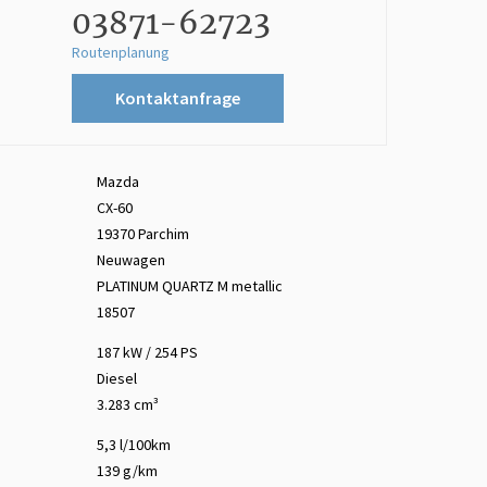
03871-62723
Routenplanung
Kontaktanfrage
Mazda
CX-60
19370 Parchim
Neuwagen
PLATINUM QUARTZ M
metallic
18507
187 kW / 254 PS
Diesel
3.283 cm³
5,3 l/100km
139 g/km