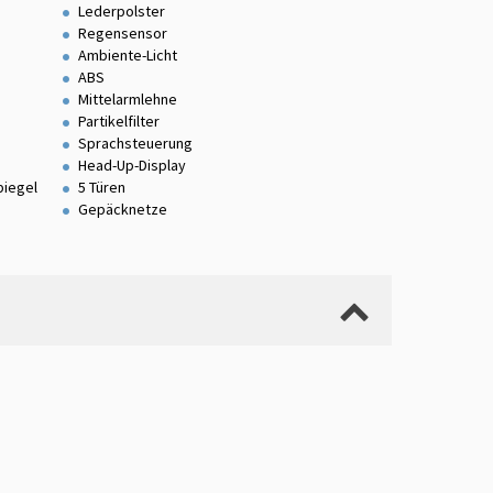
Lederpolster
Regensensor
Ambiente-Licht
ABS
Mittelarmlehne
Partikelfilter
Sprachsteuerung
Head-Up-Display
piegel
5 Türen
Gepäcknetze