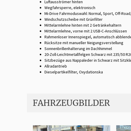
Luftausströmer hinten
Wegfahrsperre, elektronisch
Mi-Drive Fahrmoduswahl: Normal, Sport, Off-Road,
Windschutzscheibe mit Grünfilter
Mittelarmlehne hinten mit 2 Getränkehaltern
Mittelarmlehne, vorne mit 2 USB-C-Anschlüssen
Rahmenloser Innenspiegel, automatisch abblend
Rücksitze mit manueller Neigungsverstellung
Sonnenbrillenhalterung im Dachhimmel
20-Zoll-Leichtmetallfelgen Schwarz mit 235/50 R2
Sitzbezüge aus Nappaleder in Schwarz mit Sitzkl
Allradantrieb
Dieselpartikelfilter, Oxydationska
FAHRZEUGBILDER