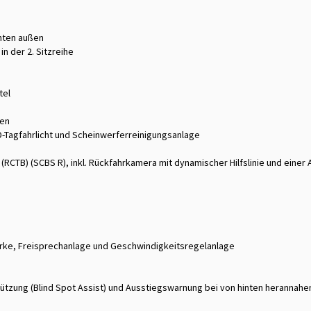
inten außen
in der 2. Sitzreihe
tel
pen
ED-Tagfahrlicht und Scheinwerferreinigungsanlage
(RCTB) (SCBS R), inkl. Rückfahrkamera mit dynamischer Hilfslinie und eine
ärke, Freisprechanlage und Geschwindigkeitsregelanlage
ützung (Blind Spot Assist) und Ausstiegswarnung bei von hinten herannahe