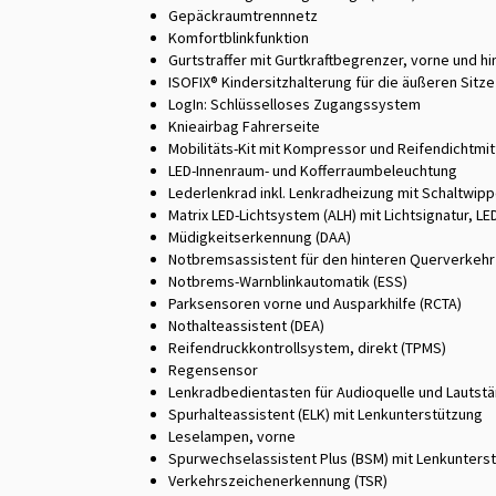
Gepäckraumtrennnetz
Komfortblinkfunktion
Gurtstraffer mit Gurtkraftbegrenzer, vorne und h
ISOFIX® Kindersitzhalterung für die äußeren Sitze 
LogIn: Schlüsselloses Zugangssystem
Knieairbag Fahrerseite
Mobilitäts-Kit mit Kompressor und Reifendichtmit
LED-Innenraum- und Kofferraumbeleuchtung
Lederlenkrad inkl. Lenkradheizung mit Schaltwip
Matrix LED-Lichtsystem (ALH) mit Lichtsignatur, L
Müdigkeitserkennung (DAA)
Notbremsassistent für den hinteren Querverkehr 
Notbrems-Warnblinkautomatik (ESS)
Parksensoren vorne und Ausparkhilfe (RCTA)
Nothalteassistent (DEA)
Reifendruckkontrollsystem, direkt (TPMS)
Regensensor
Lenkradbedientasten für Audioquelle und Lautst
Spurhalteassistent (ELK) mit Lenkunterstützung
Leselampen, vorne
Spurwechselassistent Plus (BSM) mit Lenkunterst
Verkehrszeichenerkennung (TSR)