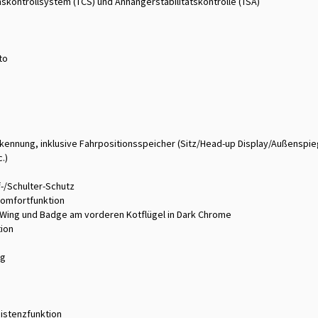
nskontrollsystem (TCS) und Anhängerstabilitätskontrolle (TSA)
to
rkennung, inklusive Fahrpositionsspeicher (Sitz/Head-up Display/Außenspie
.)
f-/Schulter-Schutz
Komfortfunktion
 Wing und Badge am vorderen Kotflügel in Dark Chrome
tion
ng
istenzfunktion