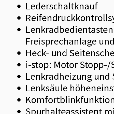
Lederschaltknauf
Reifendruckkontrolls
Lenkradbedientasten 
Freisprechanlage un
Heck- und Seitensche
i-stop: Motor Stopp-/
Lenkradheizung und 
Lenksäule höheneinst
Komfortblinkfunktio
Spurhalteassistent m