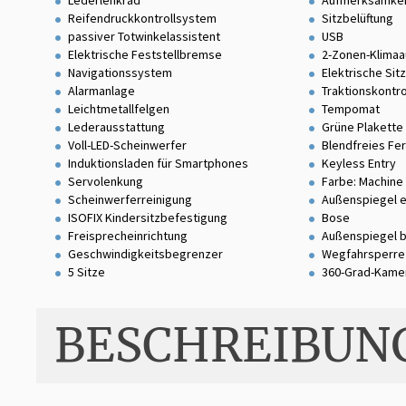
Lederlenkrad
Aufmerksamkei
Reifendruckkontrollsystem
Sitzbelüftung
passiver Totwinkelassistent
USB
Elektrische Feststellbremse
2-Zonen-Klimaa
Navigationssystem
Elektrische Sit
Alarmanlage
Traktionskontro
Leichtmetallfelgen
Tempomat
Lederausstattung
Grüne Plakette
Voll-LED-Scheinwerfer
Blendfreies Fer
Induktionsladen für Smartphones
Keyless Entry
Servolenkung
Farbe: Machine
Scheinwerferreinigung
Außenspiegel e
ISOFIX Kindersitzbefestigung
Bose
Freisprecheinrichtung
Außenspiegel 
Geschwindigkeitsbegrenzer
Wegfahrsperre
5 Sitze
360-Grad-Kame
BESCHREIBUN