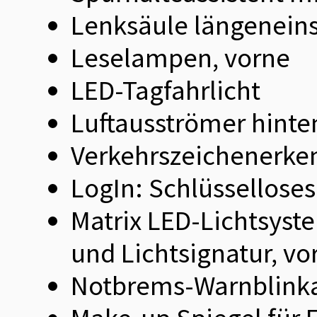
Lenksäule längeneins
Leselampen, vorne
LED-Tagfahrlicht
Luftausströmer hinte
Verkehrszeichenerke
LogIn: Schlüssellose
Matrix LED-Lichtsyst
und Lichtsignatur, vo
Notbrems-Warnblinka