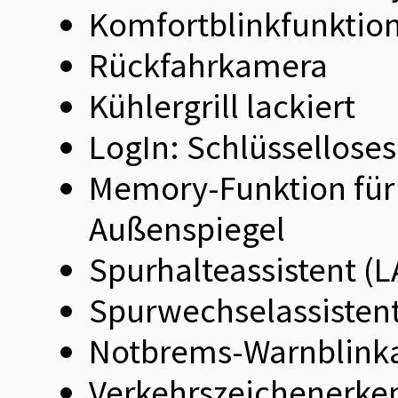
Komfortblinkfunktio
Rückfahrkamera
Kühlergrill lackiert
LogIn: Schlüssellose
Memory-Funktion für 
Außenspiegel
Spurhalteassistent (
Spurwechselassistent
Notbrems-Warnblinka
Verkehrszeichenerke