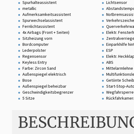
Spurhalteassistent
Lichtsensor
metallic
Abstandstemp
Aufmerksamkeitsassistent
Notbremsassis
Spurwechselassistent
Verkehrszeich
Fernlichtassistent
Querverkehrwa
4x Airbags (Front + Seiten)
Elektr. Fenster
Sitzheizung vorn
Zentralverrieg
Bordcomputer
Einparkhilfe hin
Lederpolster
ESP
Regensensor
Elektr. Heckkla
Keyless Entry
ABS
Farbe: Zircon Sand
Mittelarmlehne
Außenspiegel elektrisch
Multifunktionsl
Bose
Getönte Schei
Außenspiegel beheizbar
Start-Stop-Aut
Geschwindigkeitsbegrenzer
Wegfahrsperre
5 Sitze
Rückfahrkamer
BESCHREIBUN