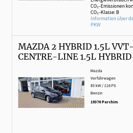
CO₂-Emissionen kom
CO₂-Klasse: B
Information über d
PKW
MAZDA 2 HYBRID 1.5L VVT-
CENTRE-LINE 1.5L HYBRID
Mazda
Vorführwagen
85 kW / 116 PS
Benzin
19370 Parchim