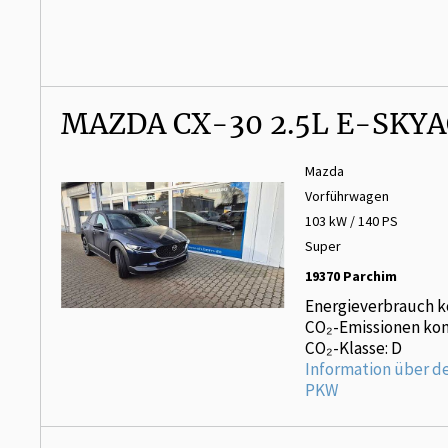
MAZDA CX-30 2.5L E-SKY
Mazda
Vorführwagen
103 kW / 140 PS
Super
19370 Parchim
Energieverbrauch k
CO₂-Emissionen kom
CO₂-Klasse: D
Information über d
PKW