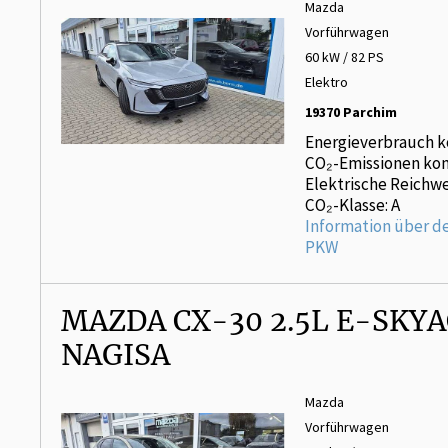
Mazda
Vorführwagen
60 kW / 82 PS
Elektro
19370 Parchim
Energieverbrauch k
CO₂-Emissionen kom
Elektrische Reichwe
CO₂-Klasse: A
Information über d
PKW
MAZDA CX-30 2.5L E-SKYA
NAGISA
Mazda
Vorführwagen