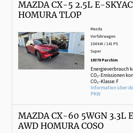
MAZDA CX-5 2.5L E-SKYAC
HOMURA TLOP
Mazda
Vorführwagen
104 kW / 141 PS
Super
19370 Parchim
Energieverbrauch k
CO₂-Emissionen kom
CO₂-Klasse: F
Information über d
PKW
MAZDA CX-60 5WGN 3.3L E
AWD HOMURA COSO