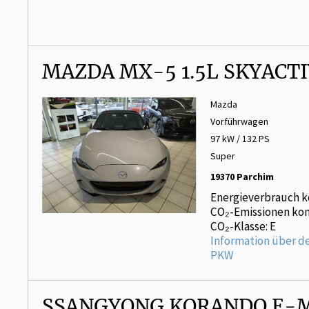
MAZDA MX-5 1.5L SKYACTI
Mazda
Vorführwagen
97 kW / 132 PS
Super
19370 Parchim
Energieverbrauch k
CO₂-Emissionen kom
CO₂-Klasse: E
Information über d
PKW
SSANGYONG KORANDO E-M