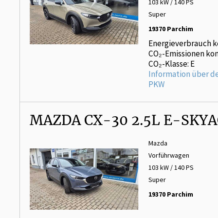
103 kW / 140 PS
Super
19370 Parchim
Energieverbrauch k
CO₂-Emissionen kom
CO₂-Klasse: E
Information über d
PKW
MAZDA CX-30 2.5L E-SKY
Mazda
Vorführwagen
103 kW / 140 PS
Super
19370 Parchim