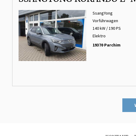
SsangYong
Vorführwagen
140 kW / 190 PS
Elektro
19370 Parchim