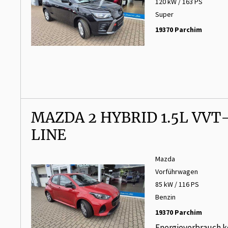
120 kW / 163 PS
Super
19370 Parchim
MAZDA 2 HYBRID 1.5L VVT-
LINE
Mazda
Vorführwagen
85 kW / 116 PS
Benzin
19370 Parchim
Energieverbrauch k