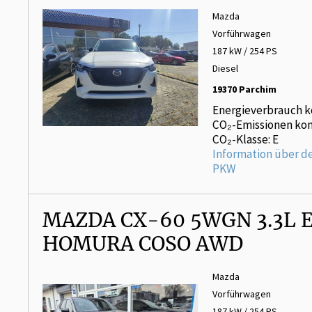
Mazda
Vorführwagen
187 kW / 254 PS
Diesel
19370 Parchim
Energieverbrauch k
CO₂-Emissionen kom
CO₂-Klasse: E
Information über d
PKW
MAZDA CX-60 5WGN 3.3L E
HOMURA COSO AWD
Mazda
Vorführwagen
187 kW / 254 PS