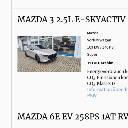
MAZDA 3 2.5L E-SKYACTI
Mazda
Vorführwagen
103 kW / 140 PS
Super
19370 Parchim
Energieverbrauch k
CO₂-Emissionen kom
CO₂-Klasse: D
Information über d
PKW
MAZDA 6E EV 258PS 1AT 