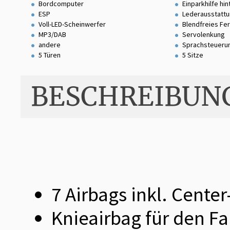
Bordcomputer
Einparkhilfe hin
ESP
Lederausstatt
Voll-LED-Scheinwerfer
Blendfreies Fer
MP3/DAB
Servolenkung
andere
Sprachsteueru
5 Türen
5 Sitze
BESCHREIBUN
7 Airbags inkl. Cente
Knieairbag für den Fa