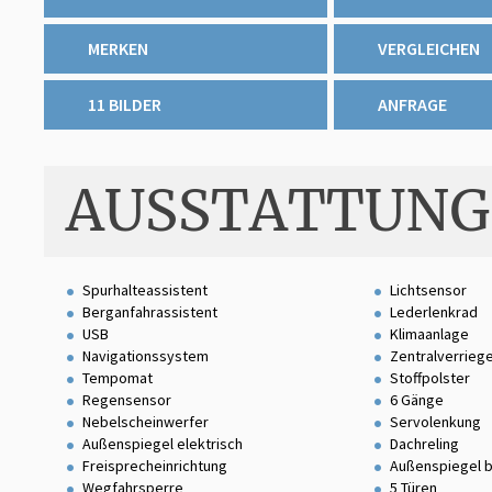
MERKEN
VERGLEICHEN
11 BILDER
ANFRAGE
AUSSTATTUNG
Spurhalteassistent
Lichtsensor
Berganfahrassistent
Lederlenkrad
USB
Klimaanlage
Navigationssystem
Zentralverrieg
Tempomat
Stoffpolster
Regensensor
6 Gänge
Nebelscheinwerfer
Servolenkung
Außenspiegel elektrisch
Dachreling
Freisprecheinrichtung
Außenspiegel 
Wegfahrsperre
5 Türen