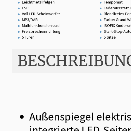
Leichtmetallfelgen
Tempomat
ESP
Lederausstatt
Voll-LED-Scheinwerfer
Blendfreies Fer
MP3/DAB
Farbe: Grand W
Multifunktionslenkrad
ISOFIX Kinders
Freisprecheinrichtung
Start-Stop-Aut
5 Türen
5 Sitze
BESCHREIBUN
Außenspiegel elektris
integrierte LED-Seite