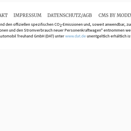
AKT
IMPRESSUM
DATENSCHUTZ/AGB
CMS BY MODI
und den offiziellen spezifischen CO
-Emissionen und, soweit anwendbar, 
2
ionen und den Stromverbrauch neuer Personenkraftwagen" entnommen werde
Automobil Treuhand GmbH (DAT) unter
www.dat.de
unentgeltlich erhältlich is