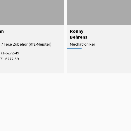
an
Ronny
g
Behrens
/ Teile Zubehör (Kfz-Meister)
Mechatroniker
71-6272-49
71-6272-59