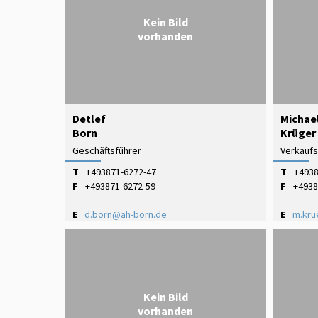
Kein Bild
vorhanden
Detlef
Michae
Born
Krüger
Geschäftsführer
Verkaufs
T
+493871-6272-47
T
+4938
F
+493871-6272-59
F
+4938
E
d.born@ah-born.de
E
m.kru
Kein Bild
vorhanden