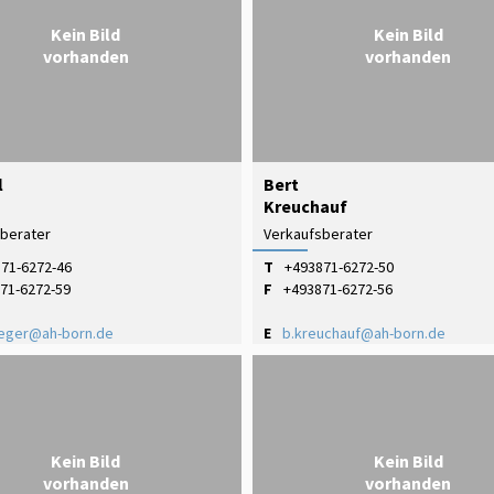
Kein Bild
Kein Bild
vorhanden
vorhanden
l
Bert
Kreuchauf
berater
Verkaufsberater
71-6272-46
T
+493871-6272-50
71-6272-59
F
+493871-6272-56
eger@ah-born.de
E
b.kreuchauf@ah-born.de
Kein Bild
Kein Bild
vorhanden
vorhanden