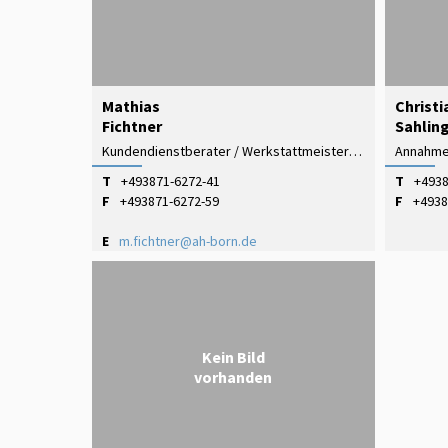
Mathias
Christi
Fichtner
Sahlin
Kundendienstberater / Werkstattmeister ( Master Technician )
Annahme 
T
+493871-6272-41
T
+4938
F
+493871-6272-59
F
+4938
E
m.fichtner@ah-born.de
Kein Bild
vorhanden