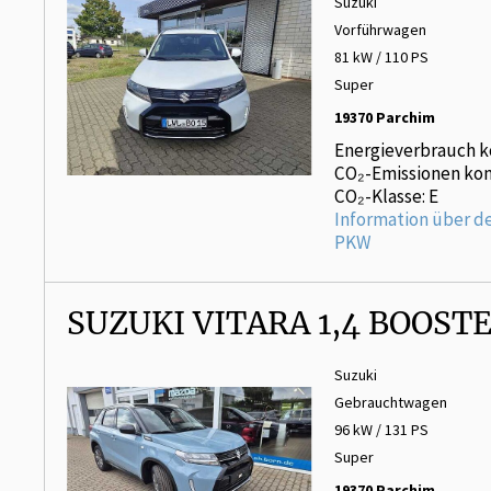
Suzuki
Vorführwagen
81 kW / 110 PS
Super
19370 Parchim
Energieverbrauch k
CO₂-Emissionen kom
CO₂-Klasse: E
Information über d
PKW
SUZUKI VITARA 1,4 BOOS
Suzuki
Gebrauchtwagen
96 kW / 131 PS
Super
19370 Parchim