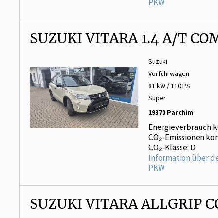
PKW
SUZUKI VITARA 1.4 A/T C
Suzuki
Vorführwagen
81 kW / 110 PS
Super
19370 Parchim
Energieverbrauch k
CO₂-Emissionen kom
CO₂-Klasse: D
Information über d
PKW
SUZUKI VITARA ALLGRIP 