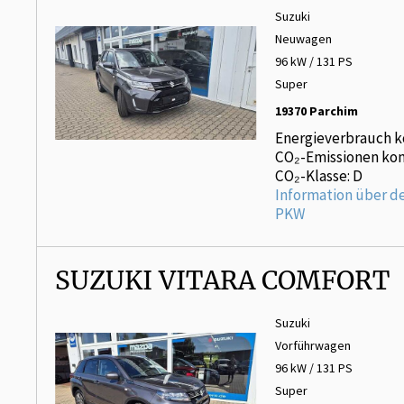
Suzuki
Neuwagen
96 kW / 131 PS
Super
19370 Parchim
Energieverbrauch k
CO₂-Emissionen kom
CO₂-Klasse: D
Information über d
PKW
SUZUKI VITARA COMFORT
Suzuki
Vorführwagen
96 kW / 131 PS
Super