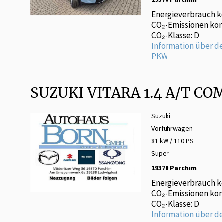
Energieverbrauch k
CO₂-Emissionen kom
CO₂-Klasse: D
Information über d
PKW
SUZUKI VITARA 1.4 A/T C
Suzuki
Vorführwagen
81 kW / 110 PS
Super
19370 Parchim
Energieverbrauch k
CO₂-Emissionen kom
CO₂-Klasse: D
Information über d