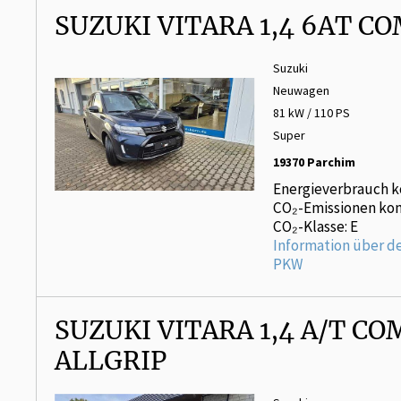
SUZUKI VITARA 1,4 6AT C
Suzuki
Neuwagen
81 kW / 110 PS
Super
19370 Parchim
Energieverbrauch k
CO₂-Emissionen kom
CO₂-Klasse: E
Information über d
PKW
SUZUKI VITARA 1,4 A/T C
ALLGRIP