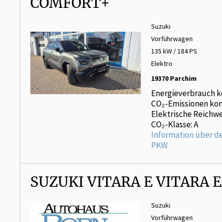
COMFORT+
Suzuki
Vorführwagen
135 kW / 184 PS
Elektro
19370 Parchim
Energieverbrauch k
CO₂-Emissionen kom
Elektrische Reichwe
CO₂-Klasse: A
Information über d
PKW
SUZUKI VITARA E VITARA 
Suzuki
Vorführwagen