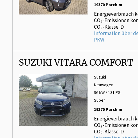
19370 Parchim
Energieverbrauch k
CO₂-Emissionen kom
CO₂-Klasse: D
Information über d
PKW
SUZUKI VITARA COMFORT
Suzuki
Neuwagen
96 kW / 131 PS
Super
19370 Parchim
Energieverbrauch k
CO₂-Emissionen kom
CO₂-Klasse: D