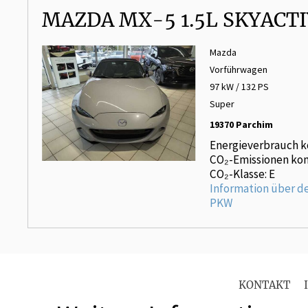
MAZDA MX-5 1.5L SKYACTI
Mazda
Vorführwagen
97 kW / 132 PS
Super
19370 Parchim
Energieverbrauch k
CO₂-Emissionen kom
CO₂-Klasse: E
Information über d
PKW
KONTAKT