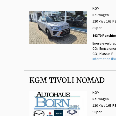
KGM
Neuwagen
120 kW / 163 P
Super
19370 Parchi
Energieverbrau
CO₂-Emissionen
CO₂-Klasse: F
Information üb
KGM TIVOLI NOMAD
KGM
Neuwagen
120 kW / 163 P
Super