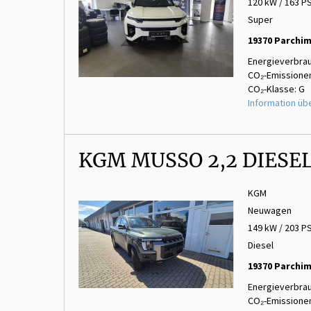
120 kW / 163 P
Super
19370 Parchi
Energieverbrau
CO₂-Emissionen
CO₂-Klasse: G
Information üb
KGM MUSSO 2,2 DIESE
KGM
Neuwagen
149 kW / 203 P
Diesel
19370 Parchi
Energieverbrau
CO₂-Emissionen