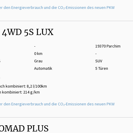
er den Energieverbrauch und die CO₂-Emissionen des neuen PKW
 4WD 5S LUX
-
19370 Parchim
0 km
-
S
Grau
SUV
Automatik
5 Türen
m
ch kombiniert: 8,2 l/100km
 kombiniert: 214 g/km
er den Energieverbrauch und die CO₂-Emissionen des neuen PKW
NOMAD PLUS