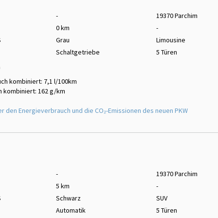
-
19370 Parchim
0 km
-
S
Grau
Limousine
Schaltgetriebe
5 Türen
m
ch kombiniert: 7,1 l/100km
 kombiniert: 162 g/km
er den Energieverbrauch und die CO₂-Emissionen des neuen PKW
-
19370 Parchim
5 km
-
S
Schwarz
SUV
Automatik
5 Türen