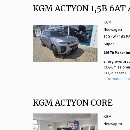
KGM ACTYON 1,5B 6AT
KGM
Neuwagen
120 kW / 163 P
Super
19370 Parchi
Energieverbrau
CO₂-Emissionen
CO₂-Klasse: G
Information üb
KGM ACTYON CORE
KGM
Neuwagen