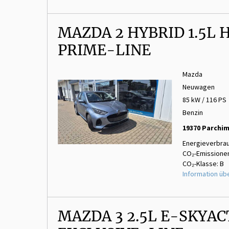
MAZDA 2 HYBRID 1.5L 
PRIME-LINE
Mazda
Neuwagen
85 kW / 116 PS
Benzin
19370 Parchi
Energieverbrau
CO₂-Emissionen
CO₂-Klasse: B
Information üb
MAZDA 3 2.5L E-SKYAC