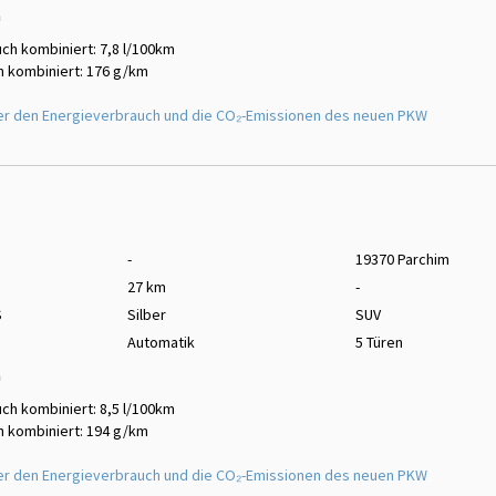
m
ch kombiniert: 7,8 l/100km
 kombiniert: 176 g/km
er den Energieverbrauch und die CO₂-Emissionen des neuen PKW
-
19370 Parchim
27 km
-
S
Silber
SUV
Automatik
5 Türen
m
ch kombiniert: 8,5 l/100km
 kombiniert: 194 g/km
er den Energieverbrauch und die CO₂-Emissionen des neuen PKW