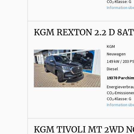
CO₂-Klasse: G
Information üb
KGM REXTON 2.2 D 8AT
KGM
Neuwagen
149 kW / 203 P
Diesel
19370 Parchi
Energieverbrau
CO₂-Emissionen
CO₂-Klasse: G
Information üb
KGM TIVOLI MT 2WD 