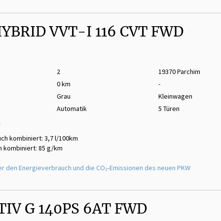
HYBRID VVT-I 116 CVT FWD
2
19370 Parchim
0 km
-
Grau
Kleinwagen
Automatik
5 Türen
m
ch kombiniert: 3,7 l/100km
 kombiniert: 85 g/km
er den Energieverbrauch und die CO₂-Emissionen des neuen PKW
TIV G 140PS 6AT FWD