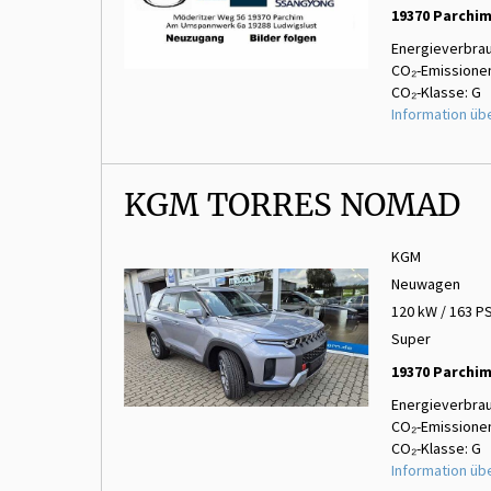
19370 Parchi
Energieverbrau
CO₂-Emissionen
CO₂-Klasse: G
Information üb
KGM TORRES NOMAD
KGM
Neuwagen
120 kW / 163 P
Super
19370 Parchi
Energieverbrau
CO₂-Emissionen
CO₂-Klasse: G
Information üb