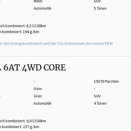
S
Weiß
SUV
Automatik
5 Türen
m
ch kombiniert: 8,5 l/100km
 kombiniert: 194 g/km
er den Energieverbrauch und die CO₂-Emissionen des neuen PKW
L 6AT 4WD CORE
-
19370 Parchim
0 km
-
S
Grün
SUV
Automatik
4 Türen
m
ch kombiniert: 9,0 l/100km
 kombiniert: 237 g/km