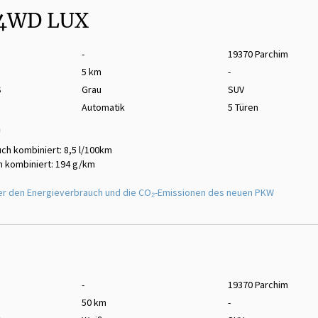
 4WD LUX
-
19370 Parchim
5 km
-
S
Grau
SUV
Automatik
5 Türen
m
ch kombiniert: 8,5 l/100km
 kombiniert: 194 g/km
er den Energieverbrauch und die CO₂-Emissionen des neuen PKW
-
19370 Parchim
50 km
-