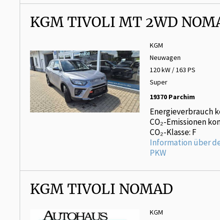
KGM TIVOLI MT 2WD NOM
KGM
Neuwagen
120 kW / 163 PS
Super
19370 Parchim
Energieverbrauch k
CO₂-Emissionen kom
CO₂-Klasse: F
Information über d
PKW
KGM TIVOLI NOMAD
KGM