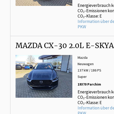
Energieverbrauch k
CO₂-Emissionen kom
CO₂-Klasse: E
Information über d
PKW
MAZDA CX-30 2.0L E-SKYA
Mazda
Neuwagen
137 kW / 186 PS
Super
19370 Parchim
Energieverbrauch k
CO₂-Emissionen kom
CO₂-Klasse: E
Information über d
PKW