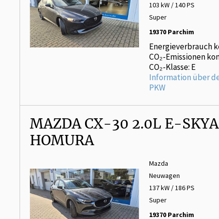
103 kW / 140 PS
Super
19370 Parchim
Energieverbrauch k
CO₂-Emissionen kom
CO₂-Klasse: E
Information über d
PKW
MAZDA CX-30 2.0L E-SKYA
HOMURA
Mazda
Neuwagen
137 kW / 186 PS
Super
19370 Parchim