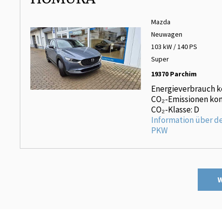
Mazda
Neuwagen
103 kW / 140 PS
Super
19370 Parchim
Energieverbrauch k
CO₂-Emissionen kom
CO₂-Klasse: D
Information über d
PKW