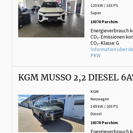
120 kW / 163 PS
Super
19370 Parchim
Energieverbrauch k
CO₂-Emissionen kom
CO₂-Klasse: G
Information über d
PKW
KGM MUSSO 2,2 DIESEL 6
KGM
Neuwagen
149 kW / 203 PS
Diesel
19370 Parchim
Energieverbrauch k