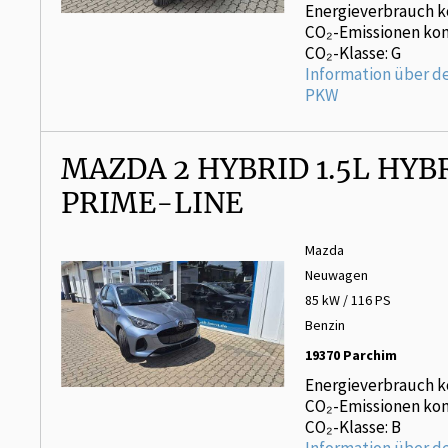
Energieverbrauch k
CO₂-Emissionen kom
CO₂-Klasse: G
Information über d
PKW
MAZDA 2 HYBRID 1.5L HYBR
PRIME-LINE
Mazda
Neuwagen
85 kW / 116 PS
Benzin
19370 Parchim
Energieverbrauch k
CO₂-Emissionen kom
CO₂-Klasse: B