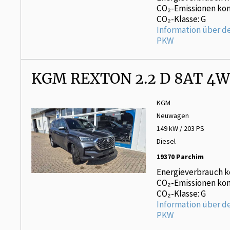
CO₂-Emissionen kom
CO₂-Klasse: G
Information über d
PKW
KGM REXTON 2.2 D 8AT 4W
KGM
Neuwagen
149 kW / 203 PS
Diesel
19370 Parchim
Energieverbrauch k
CO₂-Emissionen kom
CO₂-Klasse: G
Information über d
PKW