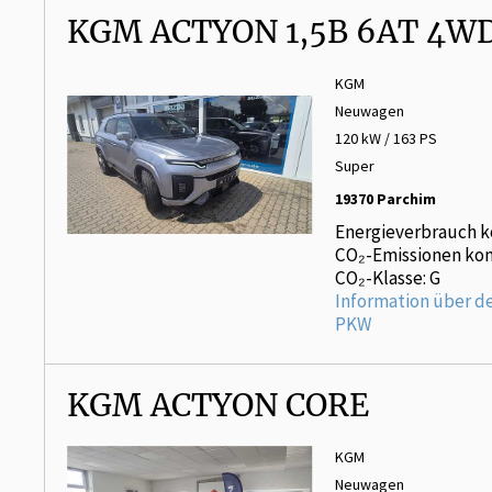
KGM ACTYON 1,5B 6AT 4W
KGM
Neuwagen
120 kW / 163 PS
Super
19370 Parchim
Energieverbrauch k
CO₂-Emissionen kom
CO₂-Klasse: G
Information über d
PKW
KGM ACTYON CORE
KGM
Neuwagen