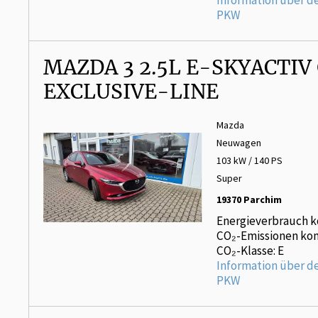
Information über d
PKW
MAZDA 3 2.5L E-SKYACTIV
EXCLUSIVE-LINE
Mazda
Neuwagen
103 kW / 140 PS
Super
19370 Parchim
Energieverbrauch k
CO₂-Emissionen kom
CO₂-Klasse: E
Information über d
PKW