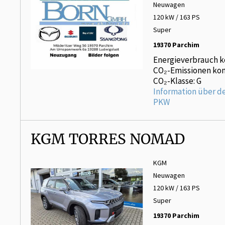
Neuwagen
120 kW / 163 PS
Super
19370 Parchim
Energieverbrauch k
CO₂-Emissionen kom
CO₂-Klasse: G
Information über d
PKW
KGM TORRES NOMAD
KGM
Neuwagen
120 kW / 163 PS
Super
19370 Parchim