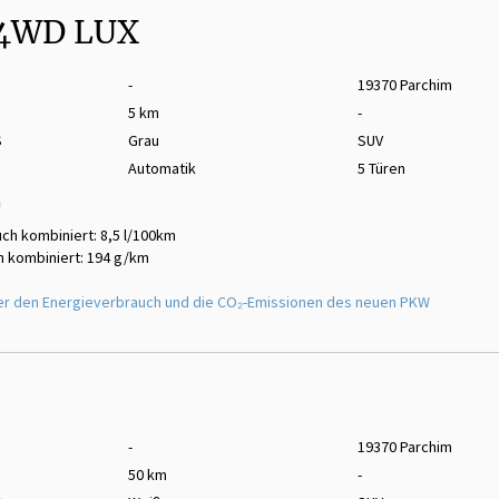
 4WD LUX
-
19370 Parchim
5 km
-
S
Grau
SUV
Automatik
5 Türen
m
ch kombiniert: 8,5 l/100km
 kombiniert: 194 g/km
er den Energieverbrauch und die CO₂-Emissionen des neuen PKW
-
19370 Parchim
50 km
-