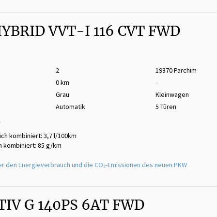
HYBRID VVT-I 116 CVT FWD
2
19370 Parchim
0 km
-
Grau
Kleinwagen
Automatik
5 Türen
m
ch kombiniert: 3,7 l/100km
 kombiniert: 85 g/km
er den Energieverbrauch und die CO₂-Emissionen des neuen PKW
TIV G 140PS 6AT FWD