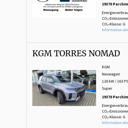
19370 Parchi
Energieverbrau
CO₂-Emissionen
CO₂-Klasse: G
Information üb
KGM TORRES NOMAD
KGM
Neuwagen
120 kW / 163 P
Super
19370 Parchi
Energieverbrau
CO₂-Emissionen
CO₂-Klasse: G
Information üb