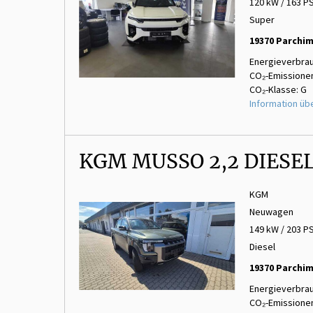
120 kW / 163 P
Super
19370 Parchi
Energieverbrau
CO₂-Emissionen
CO₂-Klasse: G
Information üb
KGM MUSSO 2,2 DIESE
KGM
Neuwagen
149 kW / 203 P
Diesel
19370 Parchi
Energieverbrau
CO₂-Emissionen