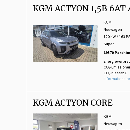
KGM ACTYON 1,5B 6AT
KGM
Neuwagen
120 kW / 163 P
Super
19370 Parchi
Energieverbrau
CO₂-Emissionen
CO₂-Klasse: G
Information üb
KGM ACTYON CORE
KGM
Neuwagen