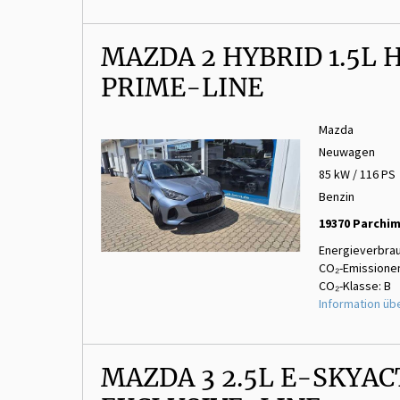
MAZDA 2 HYBRID 1.5L 
PRIME-LINE
Mazda
Neuwagen
85 kW / 116 PS
Benzin
19370 Parchi
Energieverbrau
CO₂-Emissionen
CO₂-Klasse: B
Information üb
MAZDA 3 2.5L E-SKYAC