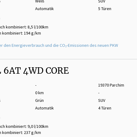
S
Weiß
SUV
Automatik
5 Türen
m
ch kombiniert: 8,5 l/100km
 kombiniert: 194 g/km
er den Energieverbrauch und die CO₂-Emissionen des neuen PKW
L 6AT 4WD CORE
-
19370 Parchim
0 km
-
S
Grün
SUV
Automatik
4 Türen
m
ch kombiniert: 9,0 l/100km
 kombiniert: 237 g/km