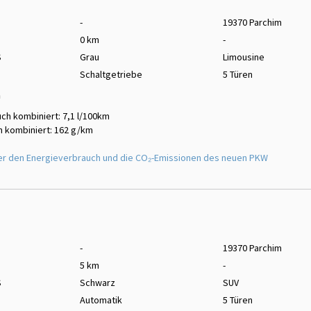
-
19370 Parchim
0 km
-
S
Grau
Limousine
Schaltgetriebe
5 Türen
m
ch kombiniert: 7,1 l/100km
 kombiniert: 162 g/km
er den Energieverbrauch und die CO₂-Emissionen des neuen PKW
-
19370 Parchim
5 km
-
S
Schwarz
SUV
Automatik
5 Türen