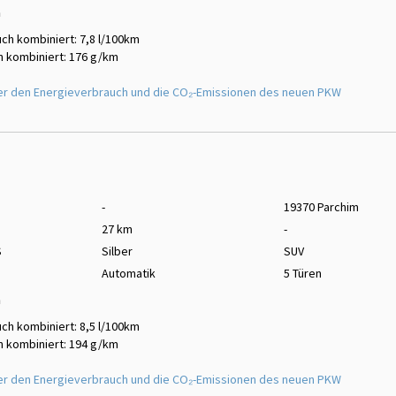
m
ch kombiniert: 7,8 l/100km
 kombiniert: 176 g/km
er den Energieverbrauch und die CO₂-Emissionen des neuen PKW
-
19370 Parchim
27 km
-
S
Silber
SUV
Automatik
5 Türen
m
ch kombiniert: 8,5 l/100km
 kombiniert: 194 g/km
er den Energieverbrauch und die CO₂-Emissionen des neuen PKW