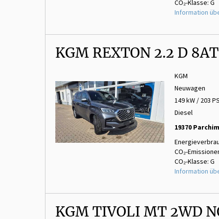
CO₂-Klasse: G
Information üb
KGM REXTON 2.2 D 8AT
KGM
Neuwagen
149 kW / 203 P
Diesel
19370 Parchi
Energieverbrau
CO₂-Emissionen
CO₂-Klasse: G
Information üb
KGM TIVOLI MT 2WD 