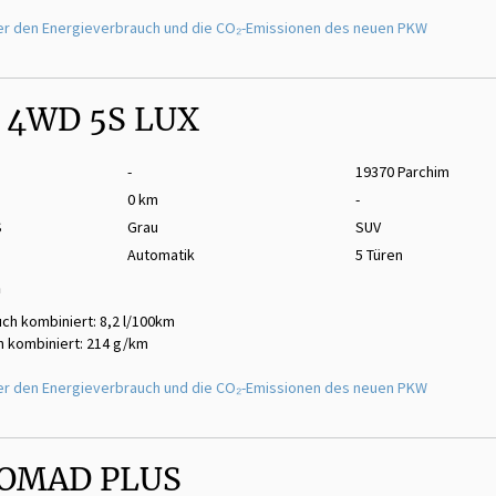
er den Energieverbrauch und die CO₂-Emissionen des neuen PKW
 4WD 5S LUX
-
19370 Parchim
0 km
-
S
Grau
SUV
Automatik
5 Türen
m
ch kombiniert: 8,2 l/100km
 kombiniert: 214 g/km
er den Energieverbrauch und die CO₂-Emissionen des neuen PKW
NOMAD PLUS