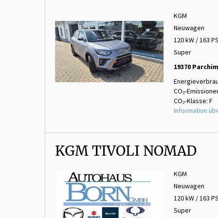
KGM
Neuwagen
120 kW / 163 P
Super
19370 Parchi
Energieverbrau
CO₂-Emissionen
CO₂-Klasse: F
Information üb
KGM TIVOLI NOMAD
KGM
Neuwagen
120 kW / 163 P
Super