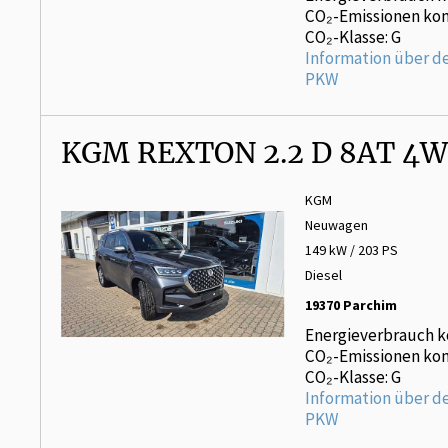
CO₂-Emissionen kom
CO₂-Klasse: G
Information über d
PKW
KGM REXTON 2.2 D 8AT 4W
KGM
Neuwagen
149 kW / 203 PS
Diesel
19370 Parchim
Energieverbrauch k
CO₂-Emissionen kom
CO₂-Klasse: G
Information über d
PKW