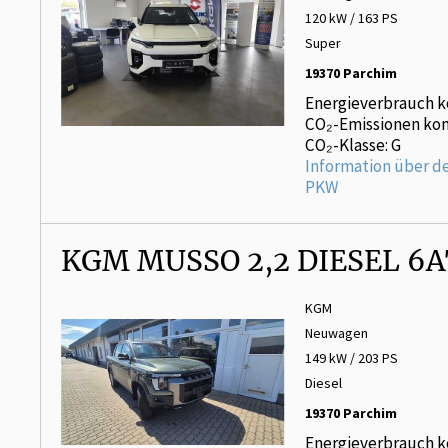
120 kW / 163 PS
Super
19370 Parchim
Energieverbrauch k
CO₂-Emissionen kom
CO₂-Klasse: G
Information über d
PKW
KGM MUSSO 2,2 DIESEL 6
KGM
Neuwagen
149 kW / 203 PS
Diesel
19370 Parchim
Energieverbrauch k