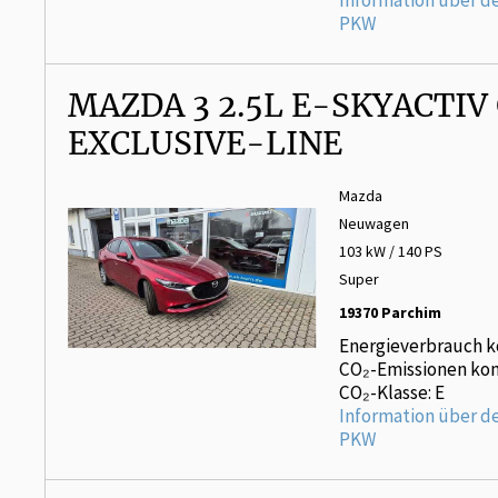
Information über d
PKW
MAZDA 3 2.5L E-SKYACTIV
EXCLUSIVE-LINE
Mazda
Neuwagen
103 kW / 140 PS
Super
19370 Parchim
Energieverbrauch k
CO₂-Emissionen kom
CO₂-Klasse: E
Information über d
PKW