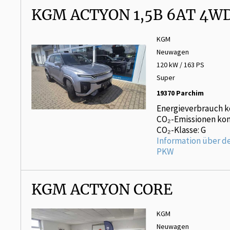
KGM ACTYON 1,5B 6AT 4W
KGM
Neuwagen
120 kW / 163 PS
Super
19370 Parchim
Energieverbrauch k
CO₂-Emissionen kom
CO₂-Klasse: G
Information über d
PKW
KGM ACTYON CORE
KGM
Neuwagen