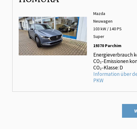
Mazda
Neuwagen
103 kW / 140 PS
Super
19370 Parchim
Energieverbrauch k
CO₂-Emissionen kom
CO₂-Klasse: D
Information über d
PKW