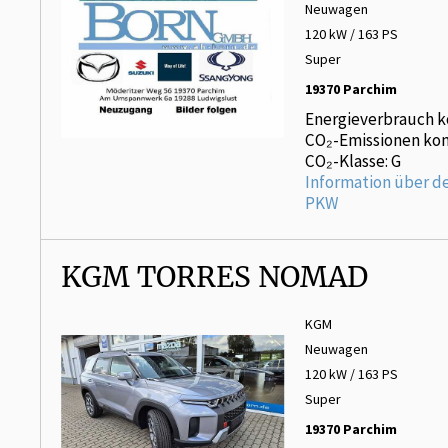
Neuwagen
120 kW / 163 PS
Super
19370 Parchim
Energieverbrauch k
CO₂-Emissionen kom
CO₂-Klasse: G
Information über d
PKW
KGM TORRES NOMAD
KGM
Neuwagen
120 kW / 163 PS
Super
19370 Parchim