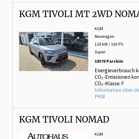
KGM TIVOLI MT 2WD NOM
KGM
Neuwagen
120 kW / 163 PS
Super
19370 Parchim
Energieverbrauch k
CO₂-Emissionen kom
CO₂-Klasse: F
Information über d
PKW
KGM TIVOLI NOMAD
KGM