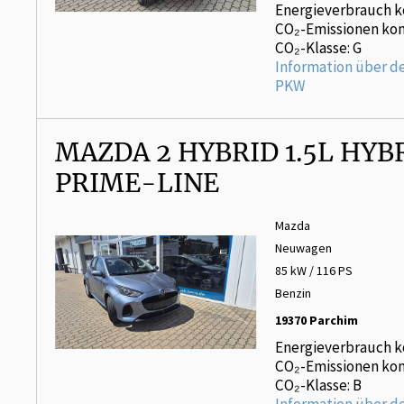
Energieverbrauch k
CO₂-Emissionen kom
CO₂-Klasse: G
Information über d
PKW
MAZDA 2 HYBRID 1.5L HYBR
PRIME-LINE
Mazda
Neuwagen
85 kW / 116 PS
Benzin
19370 Parchim
Energieverbrauch k
CO₂-Emissionen kom
CO₂-Klasse: B