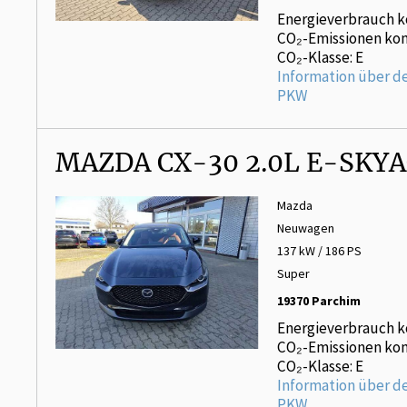
Energieverbrauch k
CO₂-Emissionen kom
CO₂-Klasse: E
Information über d
PKW
MAZDA CX-30 2.0L E-SKYA
Mazda
Neuwagen
137 kW / 186 PS
Super
19370 Parchim
Energieverbrauch k
CO₂-Emissionen kom
CO₂-Klasse: E
Information über d
PKW