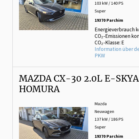
103 kW / 140 PS
Super
19370 Parchim
Energieverbrauch k
CO₂-Emissionen kom
CO₂-Klasse: E
Information über d
PKW
MAZDA CX-30 2.0L E-SKYA
HOMURA
Mazda
Neuwagen
137 kW / 186 PS
Super
19370 Parchim