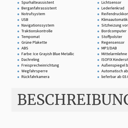
Spurhalteassistent
Lichtsensor
Berganfahrassistent
Lederlenkrad
Notrufsystem
Reifendruckkon
USB
Klimaautomatik
Navigationssystem
Sitzheizung vo
Traktionskontrolle
Bordcomputer
Tempomat
Stoffpolster
Grüne Plakette
Regensensor
ABS
MP3/DAB
Farbe: Ice Grayish Blue Metallic
Mittelarmlehne
Dachreling
ISOFIX Kinders
Freisprecheinrichtung
Außenspiegel 
Wegfahrsperre
Automatisch ab
Rückfahrkamera
lieferbar ab 03
BESCHREIBUN