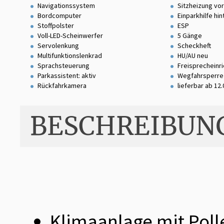
Navigationssystem
Sitzheizung vo
Bordcomputer
Einparkhilfe hin
Stoffpolster
ESP
Voll-LED-Scheinwerfer
5 Gänge
Servolenkung
Scheckheft
Multifunktionslenkrad
HU/AU neu
Sprachsteuerung
Freisprecheinr
Parkassistent: aktiv
Wegfahrsperre
Rückfahrkamera
lieferbar ab 12
BESCHREIBUN
Klimaanlage mit Polle