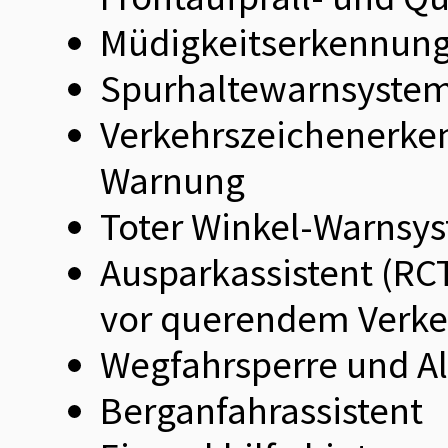
Müdigkeitserkennun
Spurhaltewarnsystem 
Verkehrszeichenerken
Warnung
Toter Winkel-Warnsy
Ausparkassistent (R
vor querendem Verkeh
Wegfahrsperre und A
Berganfahrassistent