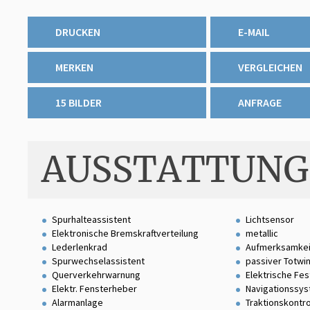
DRUCKEN
E-MAIL
MERKEN
VERGLEICHEN
15 BILDER
ANFRAGE
AUSSTATTUNG
Spurhalteassistent
Lichtsensor
Elektronische Bremskraftverteilung
metallic
Lederlenkrad
Aufmerksamkei
Spurwechselassistent
passiver Totwi
Querverkehrwarnung
Elektrische Fe
Elektr. Fensterheber
Navigationssy
Alarmanlage
Traktionskontro