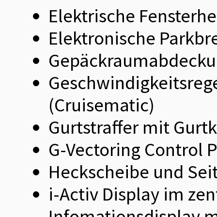
Elektrische Fensterh
Elektronische Parkb
Gepäckraumabdeckun
Geschwindigkeitsreg
(Cruisematic)
Gurtstraffer mit Gurt
G-Vectoring Control 
Heckscheibe und Sei
i-Activ Display im ze
Infomationsdisplay 