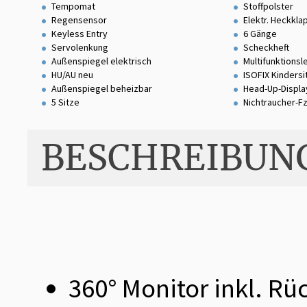
Tempomat
Stoffpolster
Regensensor
Elektr. Heckkla
Keyless Entry
6 Gänge
Servolenkung
Scheckheft
Außenspiegel elektrisch
Multifunktionsl
HU/AU neu
ISOFIX Kinders
Außenspiegel beheizbar
Head-Up-Displa
5 Sitze
Nichtraucher-F
BESCHREIBUN
360° Monitor inkl. R