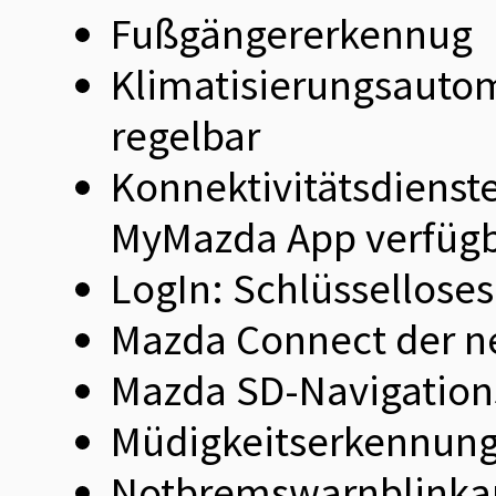
Fußgängererkennug
Klimatisierungsautoma
regelbar
Konnektivitätsdienst
MyMazda App verfüg
LogIn: Schlüssellose
Mazda Connect der ne
Mazda SD-Navigation
Müdigkeitserkennung
Notbremswarnblinkau