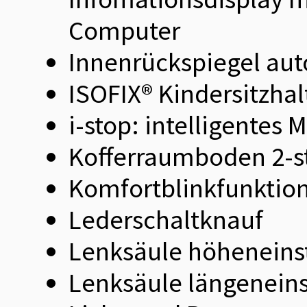
Computer
Innenrückspiegel au
ISOFIX® Kindersitzhal
i-stop: intelligentes 
Kofferraumboden 2-st
Komfortblinkfunktio
Lederschaltknauf
Lenksäule höheneinst
Lenksäule längeneins